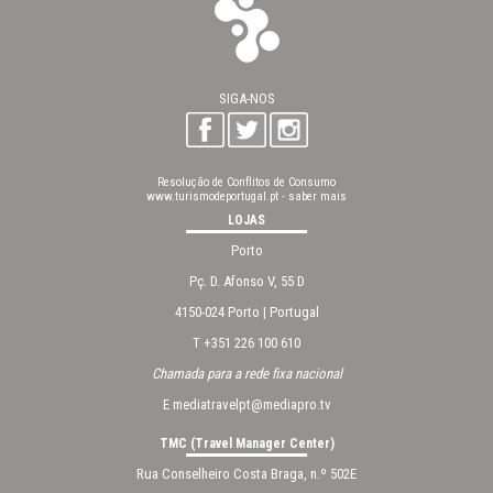
SIGA-NOS
Resolução de Conflitos de Consumo
www.turismodeportugal.pt
-
saber mais
LOJAS
Porto
Pç. D. Afonso V, 55 D
4150-024 Porto | Portugal
T +351 226 100 610
Chamada para a rede fixa nacional
E
mediatravelpt@mediapro.tv
TMC (Travel Manager Center)
Rua Conselheiro Costa Braga, n.º 502E