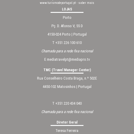
www.turismodeportugal.pt
-
saber mais
LOJAS
Porto
Pç. D. Afonso V, 55 D
4150-024 Porto | Portugal
T +351 226 100 610
Chamada para a rede fixa nacional
E
mediatravelpt@mediapro.tv
TMC (Travel Manager Center)
Rua Conselheiro Costa Braga, n.º 502E
4450-102 Matosinhos | Portugal
T +351 220 434 040
Chamada para a rede fixa nacional
Diretor Geral
Teresa Ferreira