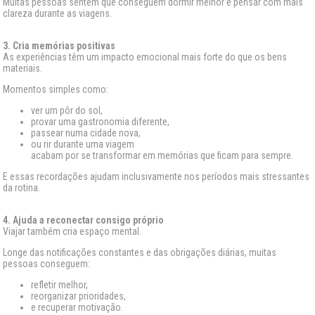
Muitas pessoas sentem que conseguem dormir melhor e pensar com mais
clareza durante as viagens.
3. Cria memórias positivas
As experiências têm um impacto emocional mais forte do que os bens
materiais.
Momentos simples como:
ver um pôr do sol,
provar uma gastronomia diferente,
passear numa cidade nova,
ou rir durante uma viagem
acabam por se transformar em memórias que ficam para sempre.
E essas recordações ajudam inclusivamente nos períodos mais stressantes
da rotina.
4. Ajuda a reconectar consigo próprio
Viajar também cria espaço mental.
Longe das notificações constantes e das obrigações diárias, muitas
pessoas conseguem:
refletir melhor,
reorganizar prioridades,
e recuperar motivação.