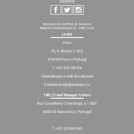
SIGA-NOS
Resolução de Conflitos de Consumo
www.turismodeportugal.pt
-
saber mais
LOJAS
Porto
Pç. D. Afonso V, 55 D
4150-024 Porto | Portugal
T +351 226 100 610
Chamada para a rede fixa nacional
E
mediatravelpt@mediapro.tv
TMC (Travel Manager Center)
Rua Conselheiro Costa Braga, n.º 502E
4450-102 Matosinhos | Portugal
T +351 220 434 040